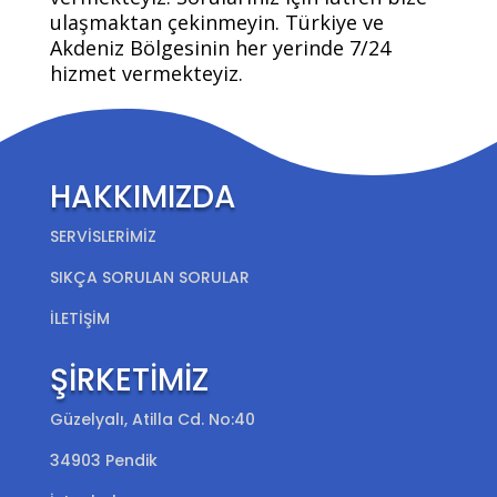
ulaşmaktan çekinmeyin. Türkiye ve
Akdeniz Bölgesinin her yerinde 7/24
hizmet vermekteyiz.
HAKKIMIZDA
SERVİSLERİMİZ
SIKÇA SORULAN SORULAR
İLETİŞİM
ŞİRKETİMİZ
Güzelyalı, Atilla Cd. No:40
34903 Pendik